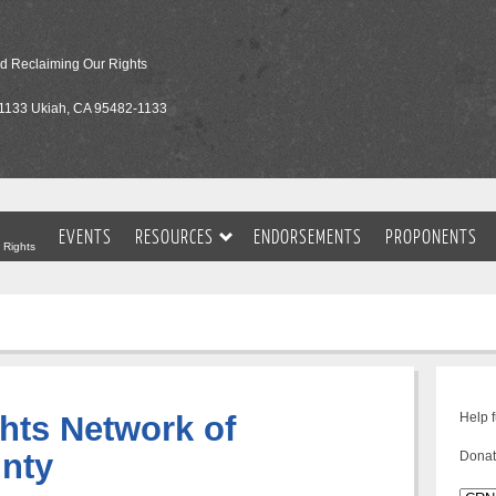
nd Reclaiming Our Rights
1133 Ukiah, CA 95482-1133
EVENTS
RESOURCES
ENDORSEMENTS
PROPONENTS
 Rights
ts Network of
Help 
nty
Donat