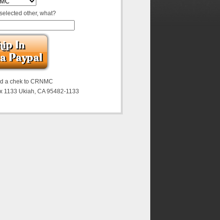
 selected other, what?
nd a chek to CRNMC
x 1133 Ukiah, CA 95482-1133