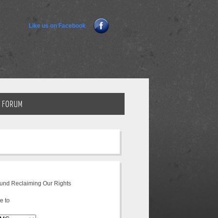
Like us on Facebook
FORUM
fund Reclaiming Our Rights
e to