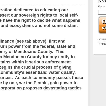
if you
zation dedicated to educating our
ert our sovereign rights to local self-
 have the right to decide what happens
t and ecosystems and not some distant
Or se
nance (see tab above), first and
PO Bo
turn power from the federal, state and
izenry of Mendocino County. This
in Mendocino County for any entity to
tains within it serious enforcement
begins the crucial process of giving
 community’s essentials: water quality,
sources. As each community passes these
 by one, we the People, gain power to
corporation proposes devastating tactics