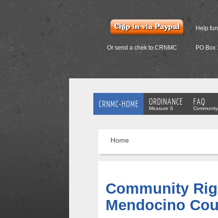
Help fu
Or send a chek to CRNMC
PO Box 
ORDINANCE
FAQ
CRNMC-HOME
Measure S
Community
Home
Community Righ
Mendocino Cou